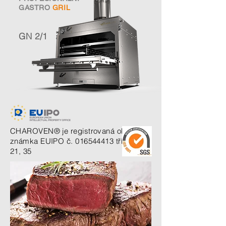
GASTRO
GRIL
GN 2/1
CHAROVEN® je registrovaná obchodní
známka EUIPO č.
016544413
třídy 11,
21, 35