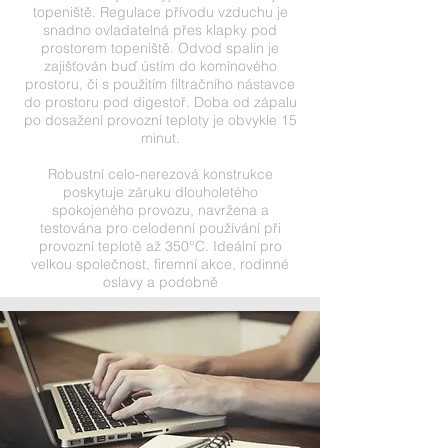
topeniště. Regulace přívodu vzduchu je
snadno ovladatelná přes klapky pod
prostorem topeniště. Odvod spalin je
zajišťován buď ústím do komínového
prostoru, či s použitím filtračního nástavce
do prostoru pod digestoř. Doba od zápalu
po dosažení provozní teploty je obvykle 15
minut.
Robustní celo-nerezová konstrukce
poskytuje záruku dlouholetého
spokojeného provozu, navržena a
testována pro celodenní používání při
provozní teplotě až 350°C. Ideální pro
velkou společnost, firemní akce, rodinné
oslavy a podobně