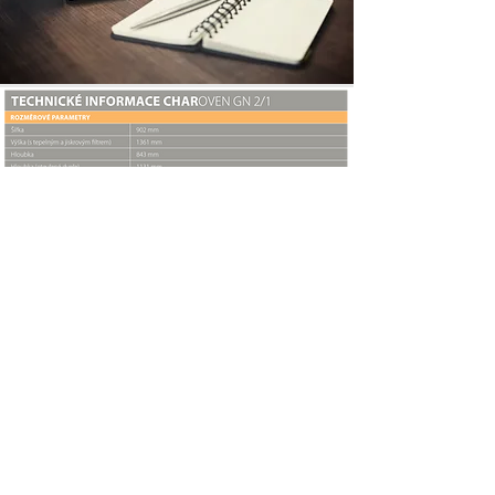
KONTAKT:
ZAUJALI JSME VÁS?
Chci více informací
Tel:
+420 739 316 395
Email:
radek.jasensky@ebioneta.cz